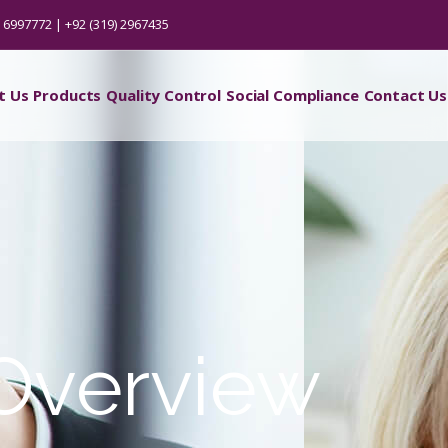
) 6997772 | +92 (319) 2967435
t Us
Products
Quality Control
Social Compliance
Contact Us
 Overview