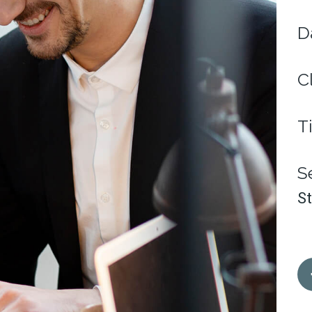
D
C
T
S
St